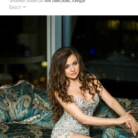
Знание языков
Английский, Хинди
Бюст
—