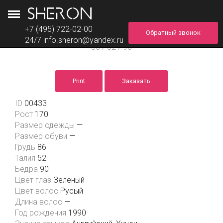
+7 (495) 722-02-00
Обратный звонок
Кричмарь Карина
24/7
info.sheron@yandex.ru
86 / 52 / 90
Print
Заказать
ID
00433
Рост
170
Размер одежды
—
Размер обуви
—
Грудь
86
Талия
52
Бедра
90
Цвет глаз
Зелёный
Цвет волос
Русый
Длина волос
—
Год рождения
1990