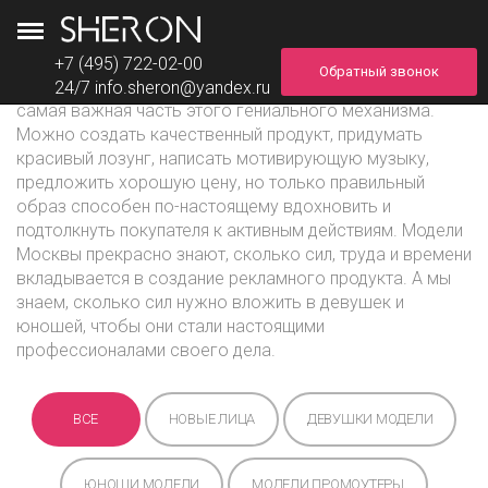
+7 (495) 722-02-00
Обратный звонок
Если реклама – двигатель прогресса, то модели –
24/7
info.sheron@yandex.ru
самая важная часть этого гениального механизма.
Можно создать качественный продукт, придумать
красивый лозунг, написать мотивирующую музыку,
предложить хорошую цену, но только правильный
образ способен по-настоящему вдохновить и
подтолкнуть покупателя к активным действиям. Модели
Москвы прекрасно знают, сколько сил, труда и времени
вкладывается в создание рекламного продукта. А мы
знаем, сколько сил нужно вложить в девушек и
юношей, чтобы они стали настоящими
профессионалами своего дела.
ВСЕ
НОВЫЕ ЛИЦА
ДЕВУШКИ МОДЕЛИ
ЮНОШИ МОДЕЛИ
МОДЕЛИ ПРОМОУТЕРЫ