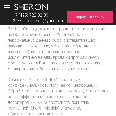
+7 (495) 722-02-00
Настоящим в соответствии с Федеральным
Обратный звонок
24/7
info.sheron@yandex.ru
законом № 152-ФЗ «О персональных данных» от
27.07.2006 года Вы подтверждаете свое согласие
на обработку компанией "Sheron Models"
персональных данных: сбор, систематизацию,
накопление, хранение, уточнение (обновление,
изменение), использование, передачу
исключительно в целях продажи программного
обеспечения на Ваше имя, как это описано ниже,
блокирование, обезличивание, уничтожение.
Компания "Sheron Models" гарантирует
конфиденциальность получаемой информации.
Обработка персональных данных осуществляется в
целях эффективного исполнения заказов,
договоров и иных обязательств, принятых
компанией "Sheron Models" в качестве
обязательных к исполнению.