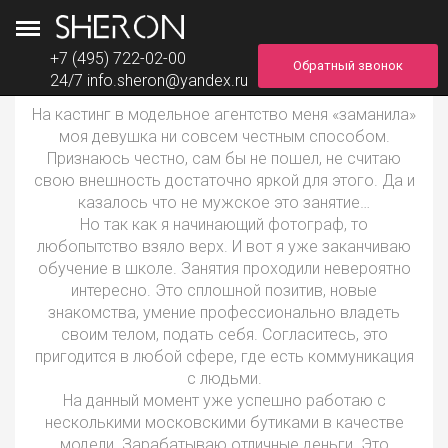
+7 (495) 722-02-00
Обратный звонок
24/7
info.sheron@yandex.ru
На кастинг в модельное агентство меня «заманила»
моя девушка ни совсем честным способом.
Признаюсь честно, сам бы не пошел, не считаю
свою внешность достаточно яркой для этого. Да и
казалось что не мужское это занятие…
Но так как я начинающий фотограф, то
любопытство взяло верх. И вот я уже заканчиваю
обучение в школе. Занятия проходили невероятно
интересно. Это сплошной позитив, новые
знакомства, умение профессионально владеть
своим телом, подать себя. Согласитесь, это
пригодится в любой сфере, где есть коммуникация
с людьми.
На данный момент уже успешно работаю с
несколькими московскими бутиками в качестве
модели. Зарабатываю отличные деньги. Это