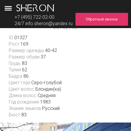
+7 (495) 722-02-00
Обратный звонок
Анастасия
24/7
info.sheron@yandex.ru
83 / 62 / 86
ID
01327
Рост
169
Размер одежды
40-42
Размер обуви
37
Грудь
83
Талия
62
Бедра
86
Цвет глаз
Серо-голубой
Цвет волос
Блондин(ка)
Длина волос
Средняя
Год рождения
1983
Знание языков
Русский
Бюст
83