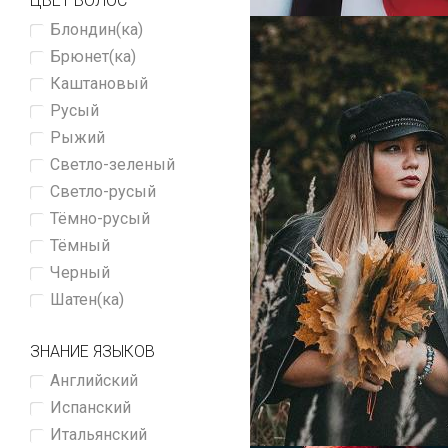
ЦВЕТ ВОЛОС
Блондин(ка)
Брюнет(ка)
Каштановый
Русый
Рыжий
Светло-зеленый
Светло-русый
Тёмно-русый
Тёмный
Черный
Шатен(ка)
ЗНАНИЕ ЯЗЫКОВ
Английский
Испанский
Итальянский