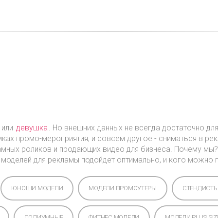
с
Моделям
Услуги
Новости
Отзывы
ь
или
девушка
. Но внешних данных не всегда достаточно дл
мках промо-мероприятия, и совсем другое - сниматься в ре
ных роликов и продающих видео для бизнеса. Почему мы? В
 моделей для рекламы подойдет оптимально, и кого можно 
ЮНОШИ МОДЕЛИ
МОДЕЛИ ПРОМОУТЕРЫ
СТЕНДИСТ
ПОДИУМНЫЕ
ФИТНЕС МОДЕЛИ
МОДЕЛИ PLUS SIZ