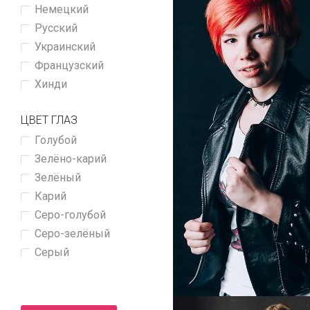
Немецкий
Русский
Украинский
Французский
Хинди
ЦВЕТ ГЛАЗ
Голубой
Зелёно-карий
Зелёный
Карий
Серо-голубой
Серо-зелёный
Серый