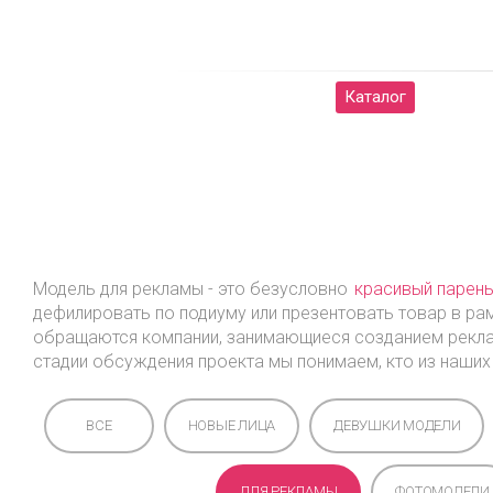
Женщины
Мужчины
Каталог
О на
Модель для рекламы - это безусловно
красивый парен
дефилировать по подиуму или презентовать товар в ра
обращаются компании, занимающиеся созданием реклам
стадии обсуждения проекта мы понимаем, кто из наших
ВСЕ
НОВЫЕ ЛИЦА
ДЕВУШКИ МОДЕЛИ
ДЛЯ РЕКЛАМЫ
ФОТОМОДЕЛИ