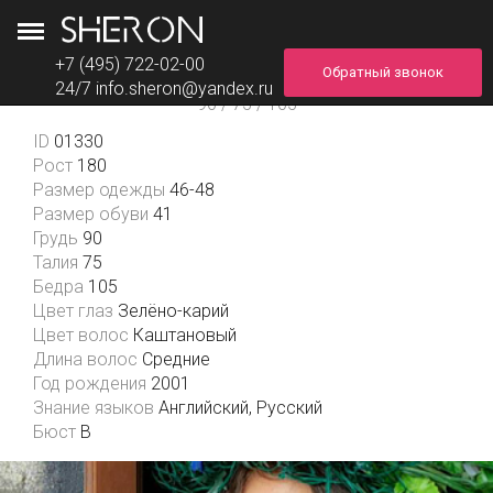
+7 (495) 722-02-00
Обратный звонок
Елена
24/7
info.sheron@yandex.ru
90 / 75 / 105
ID
01330
Рост
180
Размер одежды
46-48
Размер обуви
41
Грудь
90
Талия
75
Бедра
105
Цвет глаз
Зелёно-карий
Цвет волос
Каштановый
Длина волос
Средние
Год рождения
2001
Знание языков
Английский, Русский
Бюст
В