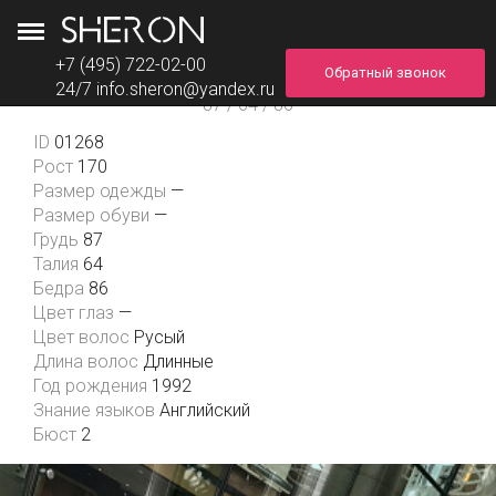
+7 (495) 722-02-00
Обратный звонок
Марина
24/7
info.sheron@yandex.ru
87 / 64 / 86
ID
01268
Рост
170
Размер одежды
—
Размер обуви
—
Грудь
87
Талия
64
Бедра
86
Цвет глаз
—
Цвет волос
Русый
Длина волос
Длинные
Год рождения
1992
Знание языков
Английский
Бюст
2