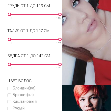
ГРУДЬ ОТ 1 ДО 119 СМ
1
119
ТАЛИЯ ОТ 1 ДО 107 СМ
1
107
БЕДРА ОТ 1 ДО 142 СМ
1
142
ЦВЕТ ВОЛОС
Блондин(ка)
Брюнет(ка)
Каштановый
Русый