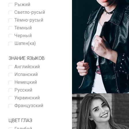
Рыжий
Светло-русый
Тёмно-русый
Тёмный
Черный
Шатен(ка)
ЗНАНИЕ ЯЗЫКОВ
Английский
Испанский
Немецкий
Русский
Украинский
Французский
ЦВЕТ ГЛАЗ
Голубой