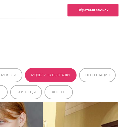
+7 (495) 722-02-00
Обратный звонок
24/7
info.sheron@yandex.ru
Инфо
Портфолио
FAQ
Контакты
Ы МОДЕЛИ
МОДЕЛИ НА ВЫСТАВКУ
ПРЕЗЕНТАЦИЯ
E
БЛИЗНЕЦЫ
ХОСТЕС