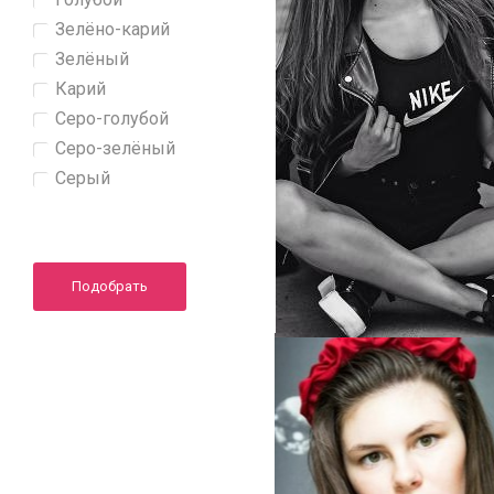
Зелёно-карий
Зелёный
Карий
Серо-голубой
Серо-зелёный
Серый